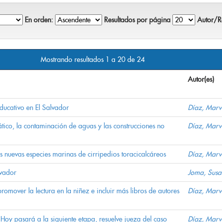
En orden:
Resultados por página
Autor/Re
Mostrando resultados 1 a 20 de 24
Autor(es)
ducativo en El Salvador
Díaz, Marv
ático, la contaminación de aguas y las construcciones no
Díaz, Marv
 nuevas especies marinas de cirripedios toracicalcáreos
Díaz, Marv
lvador
Joma, Sus
mover la lectura en la niñez e incluir más libros de autores
Díaz, Marv
Hoy pasará a la siguiente etapa, resuelve jueza del caso
Díaz, Marv