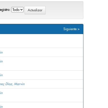
gistro:
Siguiente >
in
in
in
ana
;
Díaz, Marvin
in
in