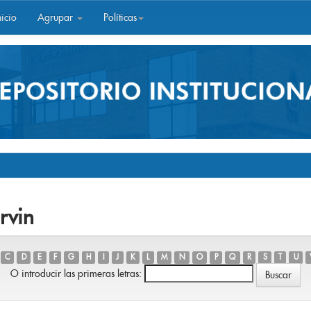
icio
Agrupar
Políticas
rvin
C
D
E
F
G
H
I
J
K
L
M
N
O
P
Q
R
S
T
U
O introducir las primeras letras: