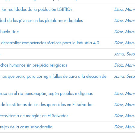
t: las realidades de la población LGBTIQ+
Díaz, Marv
dad de los jóvenes en las plataformas digitales
Díaz, Marv
abuelo río»
Díaz, Marv
desarrollar competencias técnicas para la Industria 4.0
Díaz, Marv
s
Joma, Sus
echos humanos sin prejuicio religiosos
Díaz, Marv
mos que usará para corregir fallas de cara a la elección de
Joma, Sus
presa en el río Sensunapán, según pueblos indígenas
Díaz, Marv
 de las víctimas de los desaparecidos en El Salvador
Díaz, Marv
 ecosistema de manglar en El Salvador
Díaz, Marv
grejos de la costa salvadoreña
Díaz, Marv