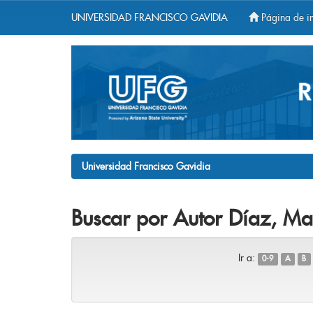
UNIVERSIDAD FRANCISCO GAVIDIA
Página de in
Skip
navigation
Universidad Francisco Gavidia
Buscar por Autor Díaz, Ma
Ir a:
0-9
A
B