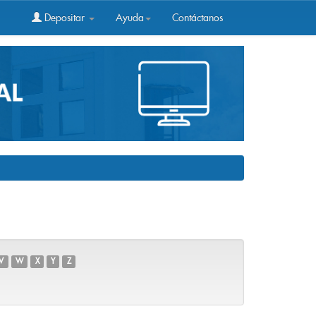
Depositar
Ayuda
Contáctanos
V
W
X
Y
Z