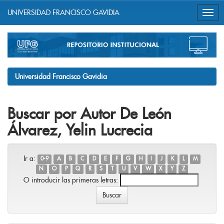
UNIVERSIDAD FRANCISCO GAVIDIA
Skip
navigation
Universidad Francisco Gavidia
Buscar por Autor De León
Álvarez, Yelin Lucrecia
Ir a:
0-9
A
B
C
D
E
F
G
H
I
J
K
L
M
N
O
P
Q
R
S
T
U
V
W
X
Y
Z
O introducir las primeras letras: