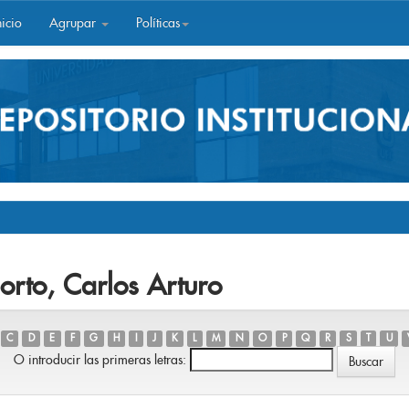
icio
Agrupar
Políticas
orto, Carlos Arturo
C
D
E
F
G
H
I
J
K
L
M
N
O
P
Q
R
S
T
U
O introducir las primeras letras: