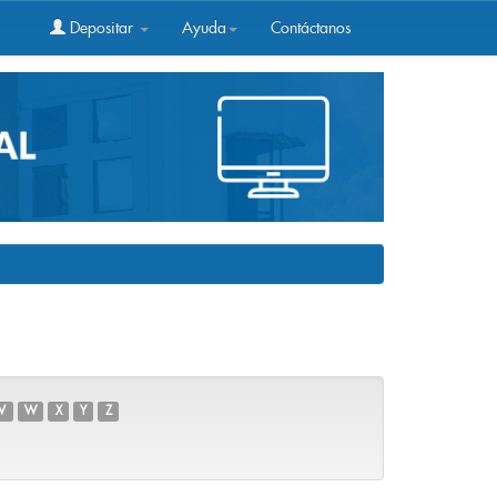
Depositar
Ayuda
Contáctanos
V
W
X
Y
Z