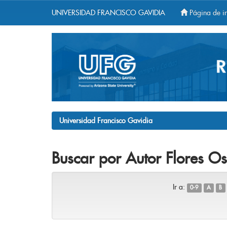
UNIVERSIDAD FRANCISCO GAVIDIA
Página de in
Skip
navigation
Universidad Francisco Gavidia
Buscar por Autor Flores Os
Ir a:
0-9
A
B