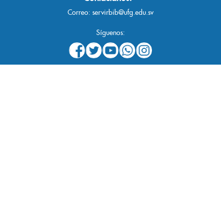
Correo:
servirbib@ufg.edu.sv
Síguenos: