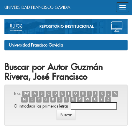
UNIVERSIDAD FRANCISCO GAVIDIA
Skip
navigation
Universidad Francisco Gavidia
Buscar por Autor Guzmán
Rivera, José Francisco
Ir a:
0-9
A
B
C
D
E
F
G
H
I
J
K
L
M
N
O
P
Q
R
S
T
U
V
W
X
Y
Z
O introducir las primeras letras: