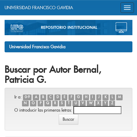
UNIVERSIDAD FRANCISCO GAVIDIA
Skip
navigation
Universidad Francisco Gavidia
Buscar por Autor Bernal,
Patricia G.
Ir a:
0-9
A
B
C
D
E
F
G
H
I
J
K
L
M
N
O
P
Q
R
S
T
U
V
W
X
Y
Z
O introducir las primeras letras: