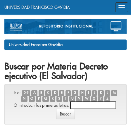
UNIVERSIDAD FRANCISCO GAVIDIA
Skip
navigation
Universidad Francisco Gavidia
Buscar por Materia Decreto
ejecutivo (El Salvador)
Ir a:
0-9
A
B
C
D
E
F
G
H
I
J
K
L
M
N
O
P
Q
R
S
T
U
V
W
X
Y
Z
O introducir las primeras letras: