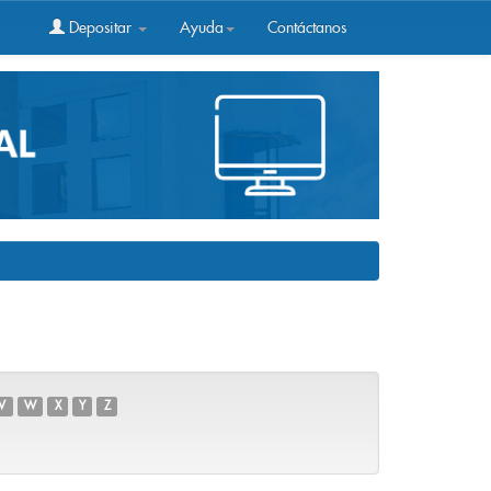
Depositar
Ayuda
Contáctanos
V
W
X
Y
Z