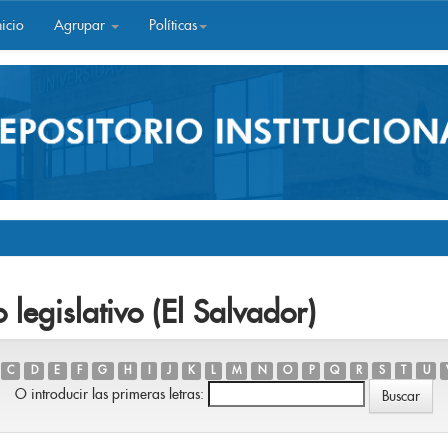
icio
Agrupar
Políticas
legislativo (El Salvador)
C
D
E
F
G
H
I
J
K
L
M
N
O
P
Q
R
S
T
U
O introducir las primeras letras: