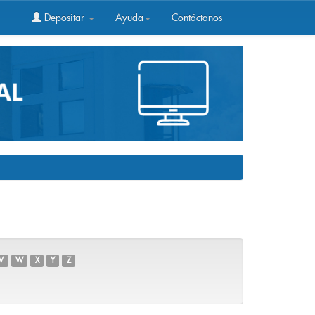
Depositar
Ayuda
Contáctanos
V
W
X
Y
Z