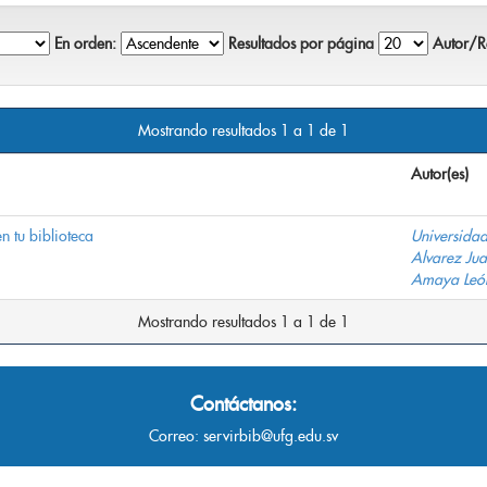
En orden:
Resultados por página
Autor/Re
Mostrando resultados 1 a 1 de 1
Autor(es)
en tu biblioteca
Universidad
Alvarez Jua
Amaya León
Mostrando resultados 1 a 1 de 1
Contáctanos:
Correo:
servirbib@ufg.edu.sv