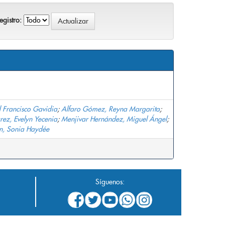
gistro:
 Francisco Gavidia
;
Alfaro Gómez, Reyna Margarita
;
rez, Evelyn Yecenia
;
Menjivar Hernández, Miguel Ángel
;
, Sonia Haydée
Síguenos: