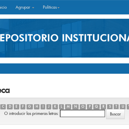
icio
Agrupar
Políticas
eca
C
D
E
F
G
H
I
J
K
L
M
N
O
P
Q
R
S
T
U
O introducir las primeras letras: