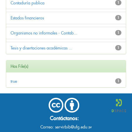
Contaduría publica
1
Estados financieros
1
Organismos no informales - Contab...
1
Tesis y disertaciones académicas ...
1
Has File(s)
true
1
Contáctanos:
Correo:
servirbib@ufg.edu.sv