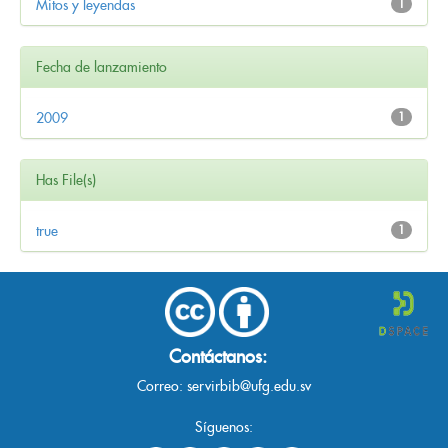
Mitos y leyendas
1
Fecha de lanzamiento
2009
1
Has File(s)
true
1
Contáctanos:
Correo:
servirbib@ufg.edu.sv
Síguenos: