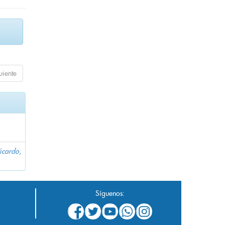
uiente
icardo,
Síguenos: