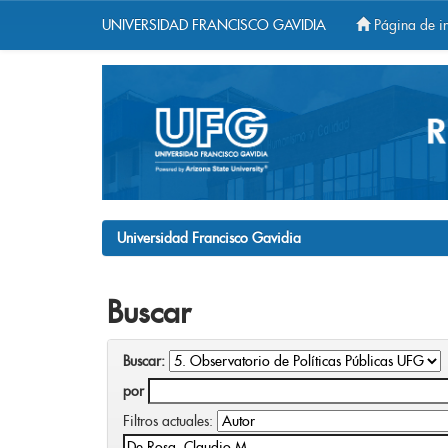
UNIVERSIDAD FRANCISCO GAVIDIA
Página de in
Skip
navigation
Universidad Francisco Gavidia
Buscar
Buscar:
por
Filtros actuales: