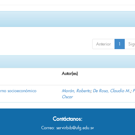
Anterior
1
Sig
Autor(es)
torno socioeconómico
Morán, Roberto
;
De Rosa, Claudio M.
;
P
Oscar
Contáctanos:
Correo:
servirbib@ufg.edu.sv