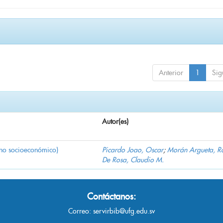
Anterior
1
Sig
Autor(es)
rno socioeconómico)
Picardo Joao, Oscar
;
Morán Argueta, R
De Rosa, Claudio M.
Contáctanos:
Correo:
servirbib@ufg.edu.sv