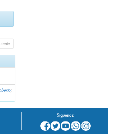
uiente
oberto
;
Síguenos: