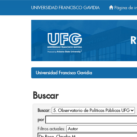
UNIVERSIDAD FRANCISCO GAVIDIA
Página de in
Skip
navigation
Universidad Francisco Gavidia
Buscar
Buscar:
por
Filtros actuales: