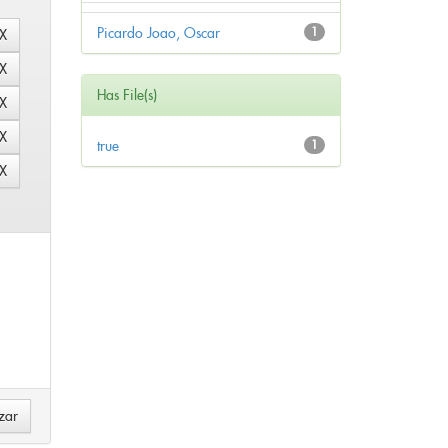
Picardo Joao, Oscar
1
Has File(s)
true
1