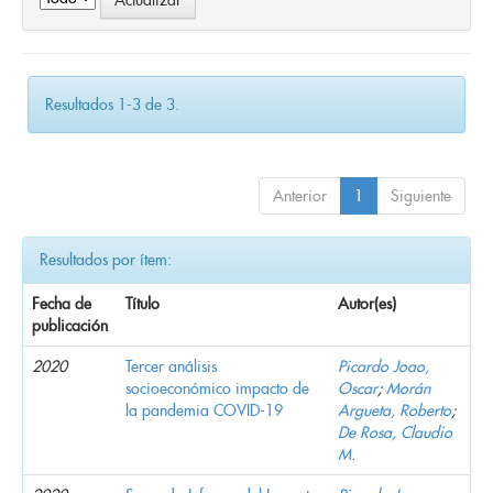
Resultados 1-3 de 3.
Anterior
1
Siguiente
Resultados por ítem:
Fecha de
Título
Autor(es)
publicación
2020
Tercer análisis
Picardo Joao,
socioeconómico impacto de
Oscar
;
Morán
la pandemia COVID-19
Argueta, Roberto
;
De Rosa, Claudio
M.