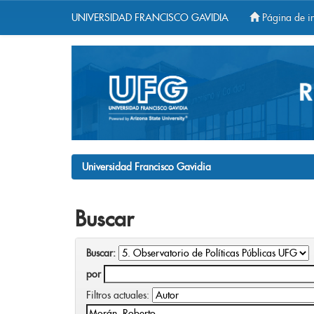
UNIVERSIDAD FRANCISCO GAVIDIA
Página de in
Skip
navigation
Universidad Francisco Gavidia
Buscar
Buscar:
por
Filtros actuales: