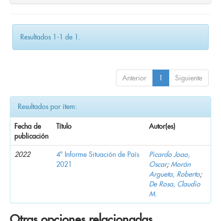
Resultados 1-1 de 1.
Anterior
1
Siguiente
Resultados por ítem:
Fecha de
Título
Autor(es)
publicación
2022
4º Informe Situación de País
Picardo Joao,
2021
Oscar
;
Morán
Argueta, Roberto
;
De Rosa, Claudio
M.
Otras opciones relacionadas