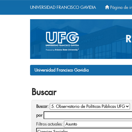
UNIVERSIDAD FRANCISCO GAVIDIA
Página de in
Skip
navigation
Universidad Francisco Gavidia
Buscar
Buscar:
por
Filtros actuales: