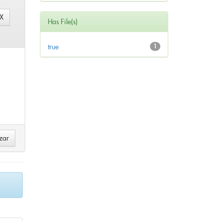
Has File(s)
true
1