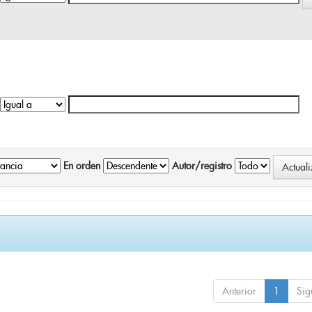
En orden
Autor/registro
Anterior
1
Sig