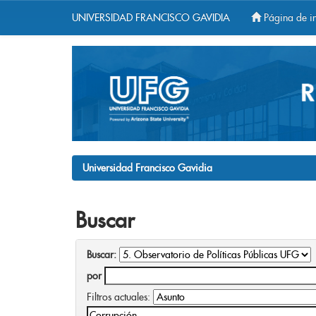
UNIVERSIDAD FRANCISCO GAVIDIA
Página de in
Skip
navigation
Universidad Francisco Gavidia
Buscar
Buscar:
por
Filtros actuales: