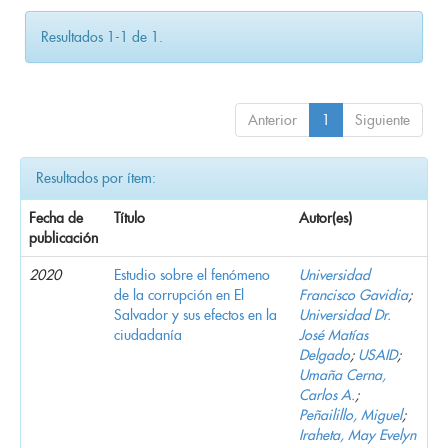
Resultados 1-1 de 1.
Anterior
1
Siguiente
Resultados por ítem:
Fecha de
Título
Autor(es)
publicación
2020
Estudio sobre el fenómeno
Universidad
de la corrupción en El
Francisco Gavidia
;
Salvador y sus efectos en la
Universidad Dr.
ciudadanía
José Matías
Delgado
;
USAID
;
Umaña Cerna,
Carlos A.
;
Peñailillo, Miguel
;
Iraheta, May Evelyn