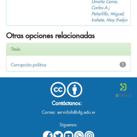
Umaña Cerna,
Carlos A.
;
Peñailillo, Miguel
;
Iraheta, May Evelyn
Otras opciones relacionadas
Título
Corrupción política
1
Contáctanos:
Correo:
servirbib@ufg.edu.sv
Síguenos: