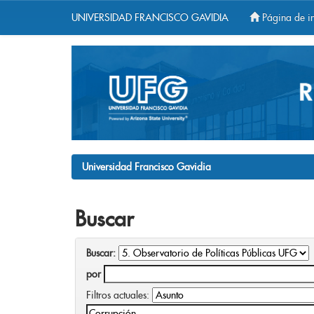
UNIVERSIDAD FRANCISCO GAVIDIA
Página de in
Skip
navigation
Universidad Francisco Gavidia
Buscar
Buscar:
por
Filtros actuales: