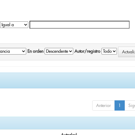
En orden
Autor/registro
Anterior
1
Sig