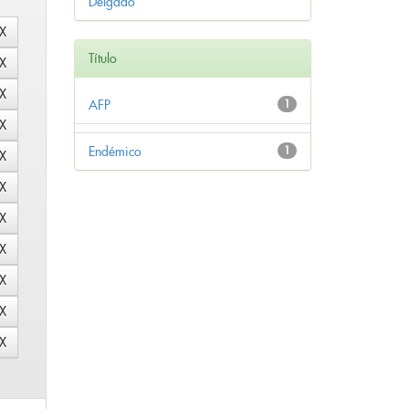
Delgado
Título
AFP
1
Endémico
1