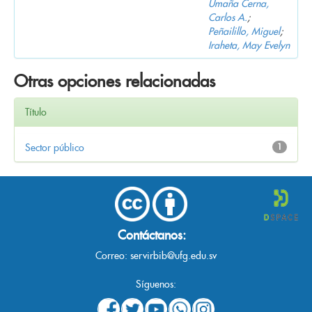
Umaña Cerna,
Carlos A.
;
Peñailillo, Miguel
;
Iraheta, May Evelyn
Otras opciones relacionadas
Título
Sector público
1
Contáctanos:
Correo:
servirbib@ufg.edu.sv
Síguenos: