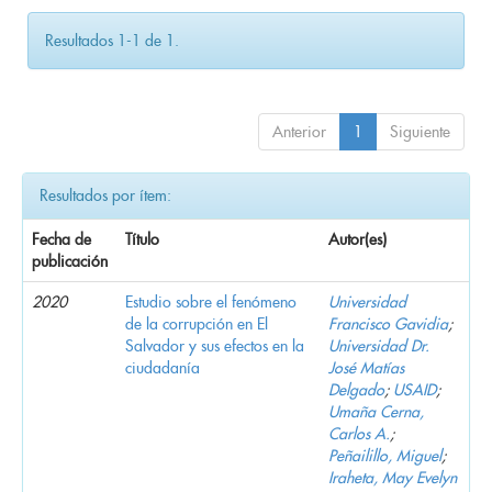
Resultados 1-1 de 1.
Anterior
1
Siguiente
Resultados por ítem:
Fecha de
Título
Autor(es)
publicación
2020
Estudio sobre el fenómeno
Universidad
de la corrupción en El
Francisco Gavidia
;
Salvador y sus efectos en la
Universidad Dr.
ciudadanía
José Matías
Delgado
;
USAID
;
Umaña Cerna,
Carlos A.
;
Peñailillo, Miguel
;
Iraheta, May Evelyn