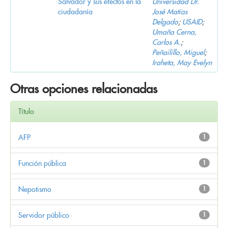
Salvador y sus efectos en la
Universidad Dr.
ciudadanía
José Matías
Delgado
;
USAID
;
Umaña Cerna,
Carlos A.
;
Peñailillo, Miguel
;
Iraheta, May Evelyn
Otras opciones relacionadas
Título
AFP
1
Función pública
1
Nepotismo
1
Servidor público
1