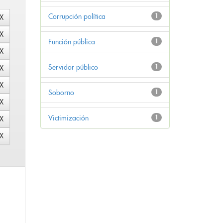
Corrupción política
1
Función pública
1
Servidor público
1
Soborno
1
Victimización
1