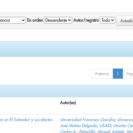
En orden
Autor/registro
Anterior
1
Sig
Autor(es)
n en El Salvador y sus efectos
Universidad Francisco Gavidia
;
Universi
José Matías Delgado
;
USAID
;
Umaña Cer
Carlos A.
;
Peñailillo, Miguel
;
Iraheta, Ma