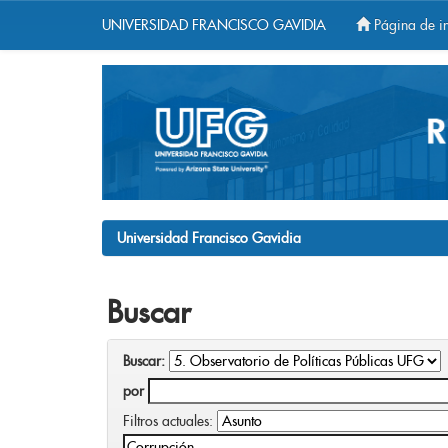
UNIVERSIDAD FRANCISCO GAVIDIA
Página de in
Skip
navigation
Universidad Francisco Gavidia
Buscar
Buscar:
por
Filtros actuales: