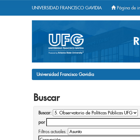
UNIVERSIDAD FRANCISCO GAVIDIA
Página de in
Skip
navigation
Universidad Francisco Gavidia
Buscar
Buscar:
por
Filtros actuales: