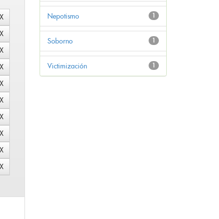
Nepotismo
1
Soborno
1
Victimización
1