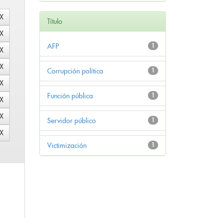
Título
AFP
1
Corrupción política
1
Función pública
1
Servidor público
1
Victimización
1