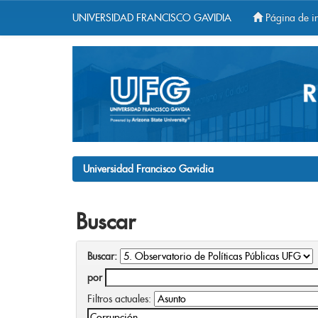
UNIVERSIDAD FRANCISCO GAVIDIA
Página de in
Skip
navigation
Universidad Francisco Gavidia
Buscar
Buscar:
por
Filtros actuales: