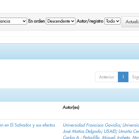
En orden
Autor/registro
Anterior
1
Sig
Autor(es)
n en El Salvador y sus efectos
Universidad Francisco Gavidia
;
Universi
José Matías Delgado
;
USAID
;
Umaña Cer
Carlos A.
;
Peñailillo, Miguel
;
Iraheta, Ma