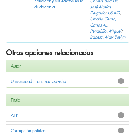
Salvador y sus efectos en la
Universidad Dr.
ciudadanía
José Matías
Delgado
;
USAID
;
Umaña Cerna,
Carlos A.
;
Peñailillo, Miguel
;
Iraheta, May Evelyn
Otras opciones relacionadas
Autor
Universidad Francisco Gavidia
1
Título
AFP
1
Corrupción política
1