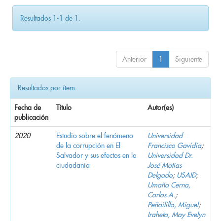
Resultados 1-1 de 1.
Anterior
1
Siguiente
Resultados por ítem:
Fecha de
Título
Autor(es)
publicación
2020
Estudio sobre el fenómeno
Universidad
de la corrupción en El
Francisco Gavidia
;
Salvador y sus efectos en la
Universidad Dr.
ciudadanía
José Matías
Delgado
;
USAID
;
Umaña Cerna,
Carlos A.
;
Peñailillo, Miguel
;
Iraheta, May Evelyn