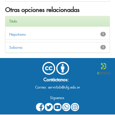
Otras opciones relacionadas
Título
Nepotismo
1
Soborno
1
Contáctanos:
Correo:
servirbib@ufg.edu.sv
Síguenos: