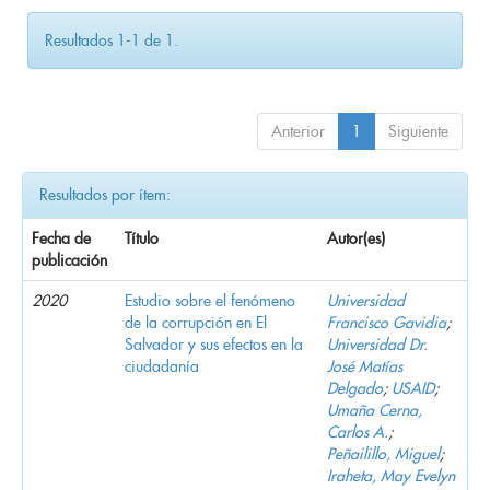
Resultados 1-1 de 1.
Anterior
1
Siguiente
Resultados por ítem:
Fecha de
Título
Autor(es)
publicación
2020
Estudio sobre el fenómeno
Universidad
de la corrupción en El
Francisco Gavidia
;
Salvador y sus efectos en la
Universidad Dr.
ciudadanía
José Matías
Delgado
;
USAID
;
Umaña Cerna,
Carlos A.
;
Peñailillo, Miguel
;
Iraheta, May Evelyn