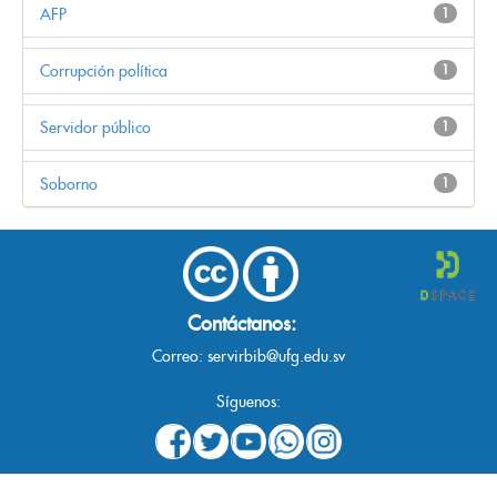
AFP
1
Corrupción política
1
Servidor público
1
Soborno
1
Contáctanos:
Correo:
servirbib@ufg.edu.sv
Síguenos: