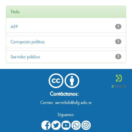
Título
AFP
1
Corrupción política
1
Servidor público
1
Contáctanos:
Correo:
servirbib@ufg.edu.sv
Síguenos: