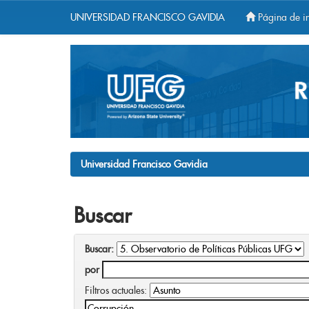
UNIVERSIDAD FRANCISCO GAVIDIA
Página de in
Skip
navigation
Universidad Francisco Gavidia
Buscar
Buscar:
por
Filtros actuales: