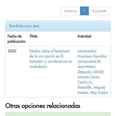
Anterior
1
Siguiente
Resultados por ítem:
Fecha de
Título
Autor(es)
publicación
2020
Estudio sobre el fenómeno
Universidad
de la corrupción en El
Francisco Gavidia
;
Salvador y sus efectos en la
Universidad Dr.
ciudadanía
José Matías
Delgado
;
USAID
;
Umaña Cerna,
Carlos A.
;
Peñailillo, Miguel
;
Iraheta, May Evelyn
Otras opciones relacionadas