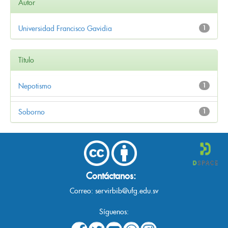
Autor
Universidad Francisco Gavidia
1
Título
Nepotismo
1
Soborno
1
Contáctanos:
Correo:
servirbib@ufg.edu.sv
Síguenos: