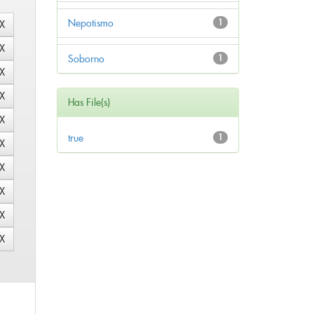
Nepotismo
1
Soborno
1
Has File(s)
true
1