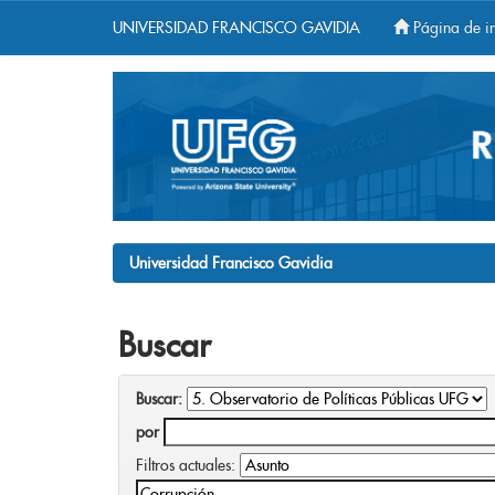
UNIVERSIDAD FRANCISCO GAVIDIA
Página de in
Skip
navigation
Universidad Francisco Gavidia
Buscar
Buscar:
por
Filtros actuales: