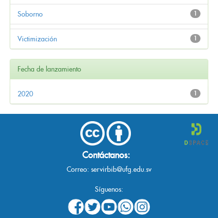
Soborno
1
Victimización
1
Fecha de lanzamiento
2020
1
Contáctanos:
Correo:
servirbib@ufg.edu.sv
Síguenos: