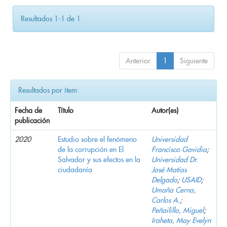
Resultados 1-1 de 1.
Anterior
1
Siguiente
Resultados por ítem:
Fecha de
Título
Autor(es)
publicación
2020
Estudio sobre el fenómeno
Universidad
de la corrupción en El
Francisco Gavidia
;
Salvador y sus efectos en la
Universidad Dr.
ciudadanía
José Matías
Delgado
;
USAID
;
Umaña Cerna,
Carlos A.
;
Peñailillo, Miguel
;
Iraheta, May Evelyn