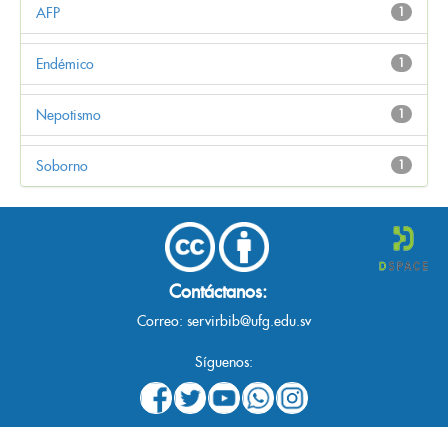
AFP
1
Endémico
1
Nepotismo
1
Soborno
1
Contáctanos:
Correo:
servirbib@ufg.edu.sv
Síguenos: