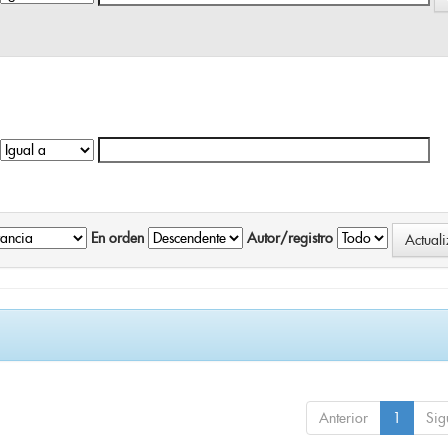
En orden
Autor/registro
Anterior
1
Sig