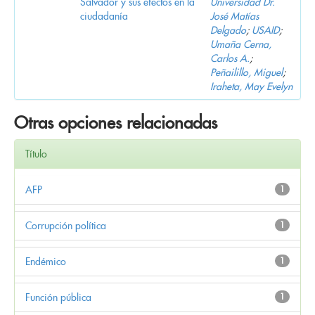
Salvador y sus efectos en la
Universidad Dr.
ciudadanía
José Matías
Delgado
;
USAID
;
Umaña Cerna,
Carlos A.
;
Peñailillo, Miguel
;
Iraheta, May Evelyn
Otras opciones relacionadas
Título
AFP
1
Corrupción política
1
Endémico
1
Función pública
1