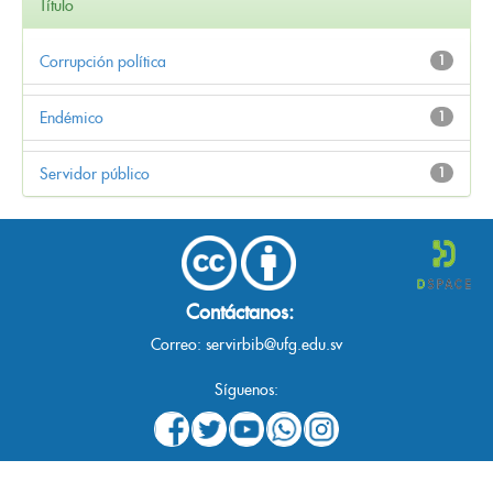
Título
Corrupción política
1
Endémico
1
Servidor público
1
Contáctanos:
Correo:
servirbib@ufg.edu.sv
Síguenos: