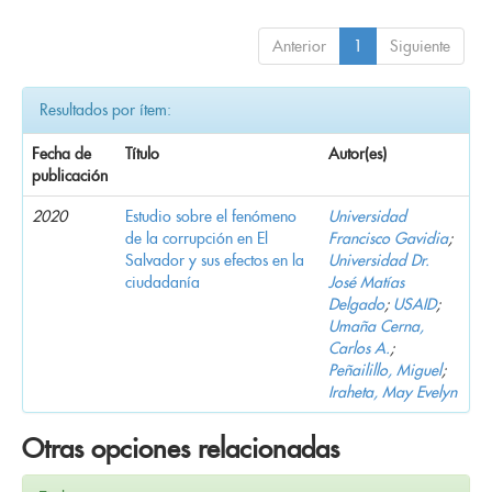
Anterior
1
Siguiente
Resultados por ítem:
Fecha de
Título
Autor(es)
publicación
2020
Estudio sobre el fenómeno
Universidad
de la corrupción en El
Francisco Gavidia
;
Salvador y sus efectos en la
Universidad Dr.
ciudadanía
José Matías
Delgado
;
USAID
;
Umaña Cerna,
Carlos A.
;
Peñailillo, Miguel
;
Iraheta, May Evelyn
Otras opciones relacionadas