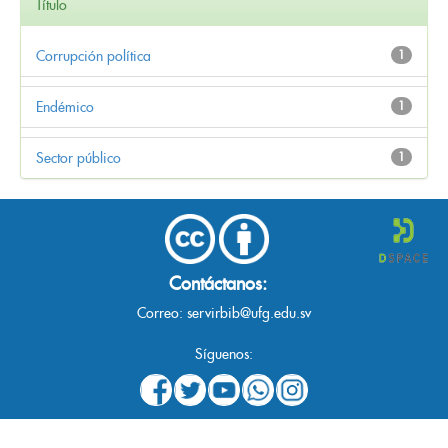
Título
Corrupción política
1
Endémico
1
Sector público
1
Contáctanos:
Correo:
servirbib@ufg.edu.sv
Síguenos: