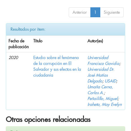
Anterior
1
Siguiente
Resultados por ítem:
Fecha de
Título
Autor(es)
publicación
2020
Estudio sobre el fenómeno
Universidad
de la corrupción en El
Francisco Gavidia
;
Salvador y sus efectos en la
Universidad Dr.
ciudadanía
José Matías
Delgado
;
USAID
;
Umaña Cerna,
Carlos A.
;
Peñailillo, Miguel
;
Iraheta, May Evelyn
Otras opciones relacionadas