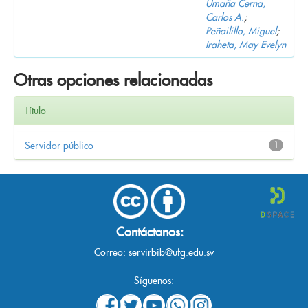
Umaña Cerna,
Carlos A.
;
Peñailillo, Miguel
;
Iraheta, May Evelyn
Otras opciones relacionadas
Título
Servidor público
1
Contáctanos:
Correo:
servirbib@ufg.edu.sv
Síguenos: