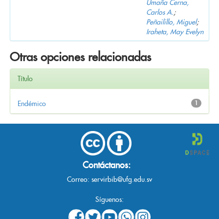
Umaña Cerna,
Carlos A.
;
Peñailillo, Miguel
;
Iraheta, May Evelyn
Otras opciones relacionadas
Título
Endémico
1
Contáctanos:
Correo:
servirbib@ufg.edu.sv
Síguenos: