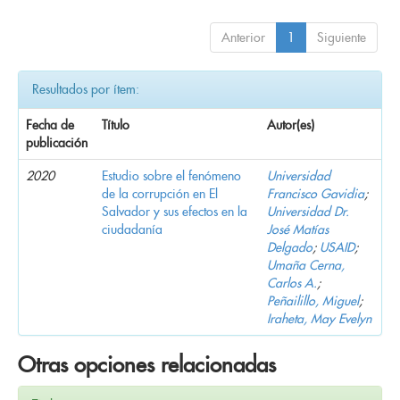
Anterior
1
Siguiente
Resultados por ítem:
Fecha de
Título
Autor(es)
publicación
2020
Estudio sobre el fenómeno
Universidad
de la corrupción en El
Francisco Gavidia
;
Salvador y sus efectos en la
Universidad Dr.
ciudadanía
José Matías
Delgado
;
USAID
;
Umaña Cerna,
Carlos A.
;
Peñailillo, Miguel
;
Iraheta, May Evelyn
Otras opciones relacionadas