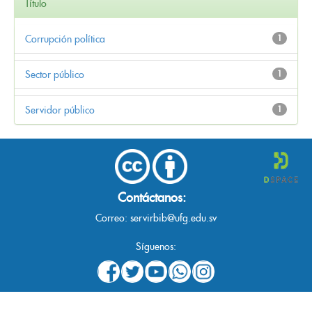
Título
Corrupción política
1
Sector público
1
Servidor público
1
Contáctanos:
Correo:
servirbib@ufg.edu.sv
Síguenos: