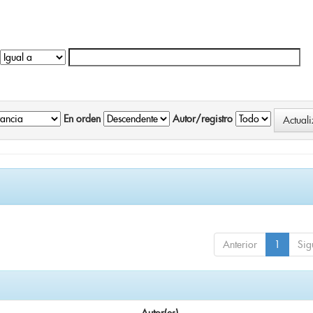
En orden
Autor/registro
Anterior
1
Sig