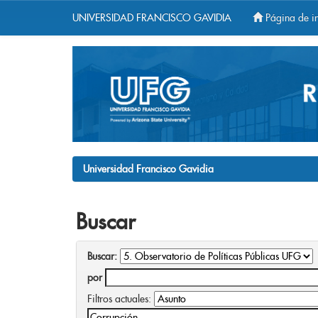
UNIVERSIDAD FRANCISCO GAVIDIA
Página de in
Skip
navigation
Universidad Francisco Gavidia
Buscar
Buscar:
por
Filtros actuales: