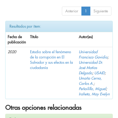
Anterior
1
Siguiente
Resultados por ítem:
Fecha de
Título
Autor(es)
publicación
2020
Estudio sobre el fenómeno
Universidad
de la corrupción en El
Francisco Gavidia
;
Salvador y sus efectos en la
Universidad Dr.
ciudadanía
José Matías
Delgado
;
USAID
;
Umaña Cerna,
Carlos A.
;
Peñailillo, Miguel
;
Iraheta, May Evelyn
Otras opciones relacionadas