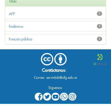
Título
AFP
1
Endémico
1
Función pública
1
Contáctanos:
Correo:
servirbib@ufg.edu.sv
Síguenos: