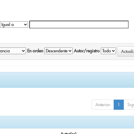
En orden
Autor/registro
Anterior
1
Sig