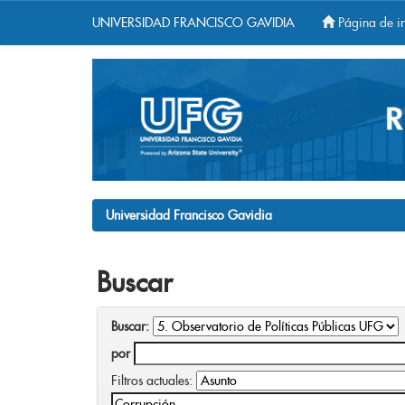
UNIVERSIDAD FRANCISCO GAVIDIA
Página de in
Skip
navigation
Universidad Francisco Gavidia
Buscar
Buscar:
por
Filtros actuales: