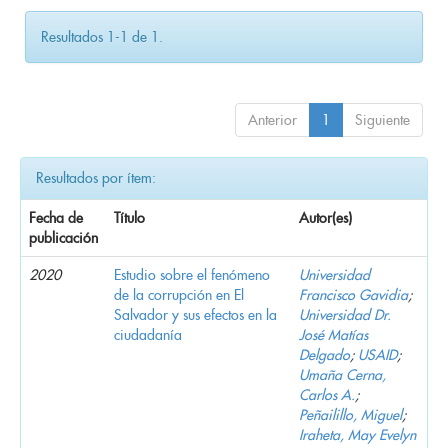
Resultados 1-1 de 1.
Anterior
1
Siguiente
Resultados por ítem:
Fecha de
Título
Autor(es)
publicación
2020
Estudio sobre el fenómeno
Universidad
de la corrupción en El
Francisco Gavidia
;
Salvador y sus efectos en la
Universidad Dr.
ciudadanía
José Matías
Delgado
;
USAID
;
Umaña Cerna,
Carlos A.
;
Peñailillo, Miguel
;
Iraheta, May Evelyn