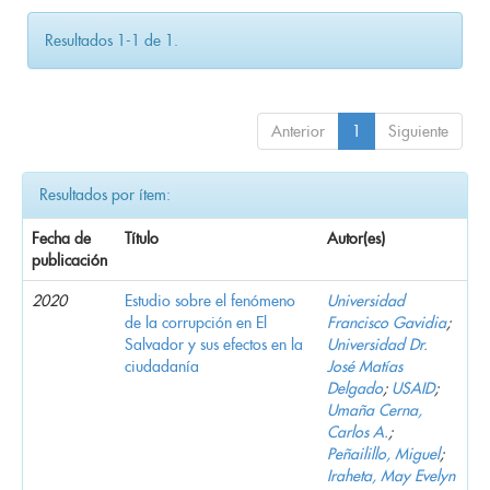
Resultados 1-1 de 1.
Anterior
1
Siguiente
Resultados por ítem:
Fecha de
Título
Autor(es)
publicación
2020
Estudio sobre el fenómeno
Universidad
de la corrupción en El
Francisco Gavidia
;
Salvador y sus efectos en la
Universidad Dr.
ciudadanía
José Matías
Delgado
;
USAID
;
Umaña Cerna,
Carlos A.
;
Peñailillo, Miguel
;
Iraheta, May Evelyn